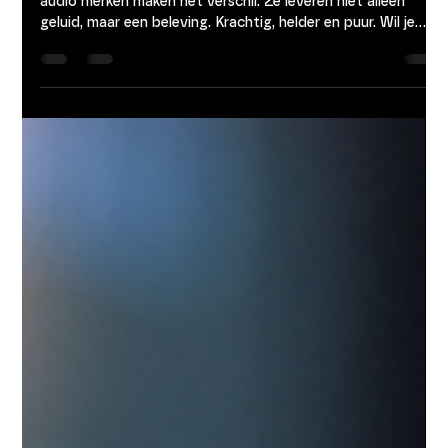
De beste luxe audio merken voor top
audio merken
Ik ben altijd op zoek naar de beste geluidservaring. Top
audio merken maken het verschil. Ze leveren niet alleen
geluid, maar een beleving. Krachtig, helder en puur. Wil je
weten welke merken echt uitblinken? Lees verder en ontdek
de top audio merken die je niet mag missen. Waarom kiezen
voor top audio merken? Top audio merken staan garant
voor kwaliteit. Ze gebruiken de beste materialen en
geavanceerde technologieën. Dit zorgt voor een geluid dat
je raakt. Niet zomaar geluid