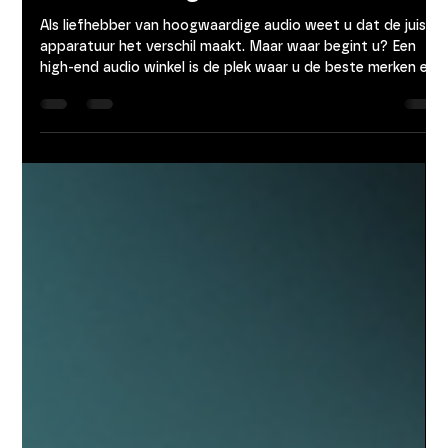
High-end winkel gids: Wat u moet
weten over high-end audio winkels
Als liefhebber van hoogwaardige audio weet u dat de juiste
apparatuur het verschil maakt. Maar waar begint u? Een
high-end audio winkel is de plek waar u de beste merken en
producten vindt. Hier deel ik mijn ervaringen en tips om u te
helpen de juiste keuzes te maken. Lees verder en ontdek
wat een high-end audio winkel voor u kan betekenen. Wat
maakt een high-end winkel gids essentieel? Een goede high-
end winkel gids helpt u om snel en gericht te vinden wat u
zoekt. Het aanbo