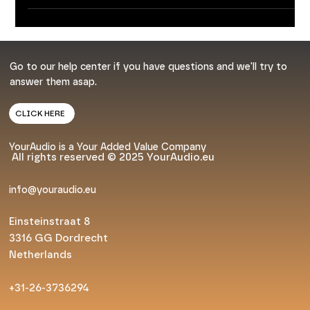
Ontdek de topkwaliteit hifi merken
Ik neem je mee in de wereld van topkwaliteit hifi merken.
Wil je het beste geluid? Dan moet je weten welke merken
echt uitblinken. Ik deel mijn kennis en ervaring. Zo kies jij
straks met vertrouwen jouw volgende hifi aankoop.
Topkwaliteit hifi merken die je moet kennen Er zijn veel
merken op de markt. Maar niet elk merk levert topkwaliteit.
Ik focus op merken die bewezen hebben uit te blinken in
geluidskwaliteit, duurzaamheid en innovatie. Denk aan
merken die audiofielen en l
Go to our help center if you have questions and we'll try to
answer them asap.
CLICK HERE
YourAudio is a Your Added Value Company
All rights reserved © 2025 YourAudio.eu
info@youraudio.eu