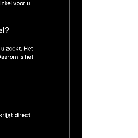
nkel voor u 
el?
 u zoekt. Het 
Daarom is het 
rijgt direct 