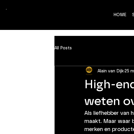
HOME
All Posts
Alain van Dijk
25 m
High-end
weten ov
Als liefhebber van 
maakt. Maar waar b
merken en producten