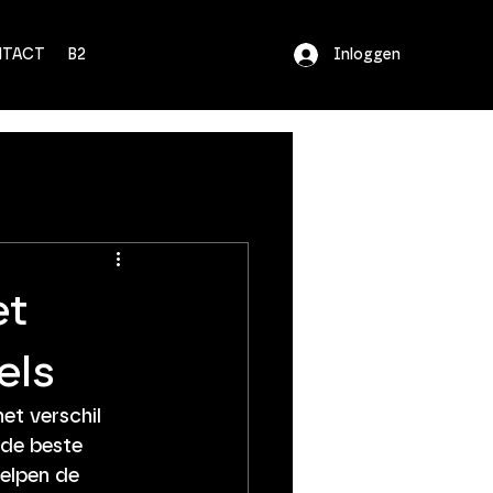
TACT
B2B
KNOWLEDGE
Inloggen
et
els
et verschil 
 de beste 
helpen de 