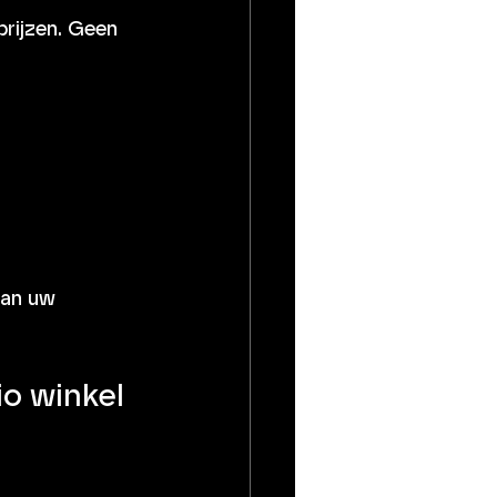
van uw 
io winkel