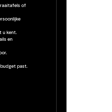
raaitafels of 
rsoonlijke 
 u kent.
ils en 
oor.
 budget past.