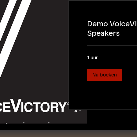
Demo VoiceVi
Speakers
1 uur
Nu boeken