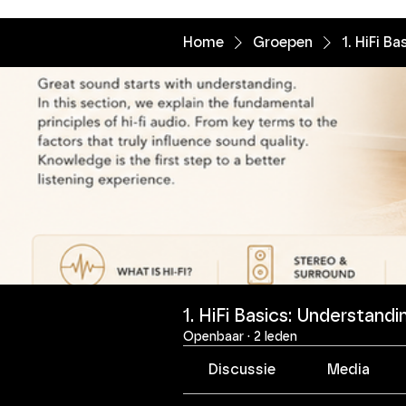
Home
Groepen
1. HiFi B
1. HiFi Basics: Understand
Openbaar
·
2 leden
Discussie
Media